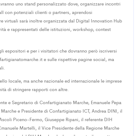
i avranno uno stand personalizzato dove, organizzare incontri
ll con potenziali clienti o partners, aprendosi
e virtuali sarà inoltre organizzata dal Digital Innovation Hub
ità e rappresentati delle istituzioni, workshop, contest
gli espositori e per i visitatori che dovranno però iscriversi
fartigianatomarche.it e sulle rispettive pagine social, ma
li.
ivello locale, ma anche nazionale ed internazionale le imprese
à di stringere rapporti con altre.
ente e Segretario di Confartigianato Marche, Emanuele Pepa
 Marche e Presidente di Confartigianato ICT, Andrea DINI, il
scoli Piceno-Fermo, Giuseppe Ripani, il referente DIH
manuele Martelli, il Vice Presidente della Regione Marche