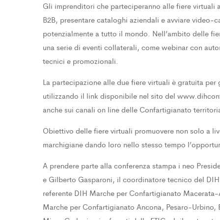
Gli imprenditori che parteciperanno alle fiere virtual
B2B, presentare cataloghi aziendali e avviare video-ca
potenzialmente a tutto il mondo. Nell’ambito delle fier
una serie di eventi collaterali, come webinar con autor
tecnici e promozionali.
La partecipazione alle due fiere virtuali è gratuita per 
utilizzando il link disponibile nel sito del www.dihcon
anche sui canali on line delle Confartigianato territoria
Obiettivo delle fiere virtuali promuovere non solo a l
marchigiane dando loro nello stesso tempo l’opportunit
A prendere parte alla conferenza stampa i neo Presid
e Gilberto Gasparoni, il coordinatore tecnico del DIH
referente DIH Marche per Confartigianato Macerata-A
Marche per Confartigianato Ancona, Pesaro-Urbino, E