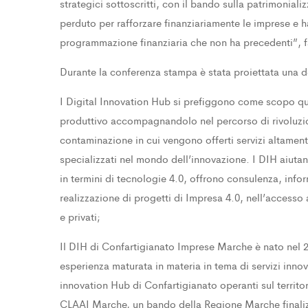
strategici sottoscritti, con il bando sulla patrimonial
perduto per rafforzare finanziariamente le imprese e h
programmazione finanziaria che non ha precedenti”, f
Durante la conferenza stampa è stata proiettata una de
I Digital Innovation Hub si prefiggono come scopo qu
produttivo accompagnandolo nel percorso di rivoluzio
contaminazione in cui vengono offerti servizi altament
specializzati nel mondo dell’innovazione. I DIH aiutan
in termini di tecnologie 4.0, offrono consulenza, inf
realizzazione di progetti di Impresa 4.0, nell’accesso 
e privati;
Il DIH di Confartigianato Imprese Marche è nato nel 
esperienza maturata in materia in tema di servizi innov
innovation Hub di Confartigianato operanti sul territor
CLAAI Marche, un bando della Regione Marche finalizz