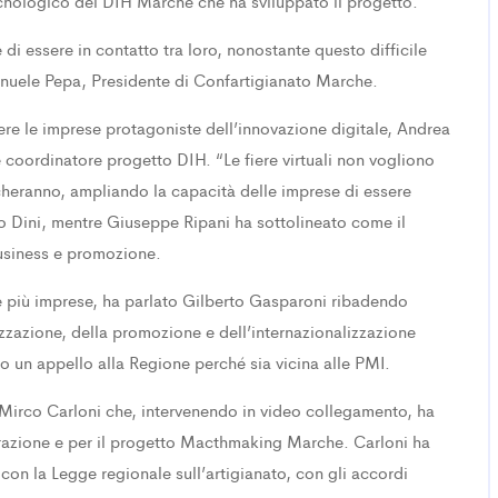
 tecnologico del DIH Marche che ha sviluppato il progetto.
 di essere in contatto tra loro, nonostante questo difficile
nuele Pepa, Presidente di Confartigianato Marche.
ere le imprese protagoniste dell’innovazione digitale, Andrea
 coordinatore progetto DIH. “Le fiere virtuali non vogliono
ancheranno, ampliando la capacità delle imprese di essere
to Dini, mentre Giuseppe Ripani ha sottolineato come il
business e promozione.
 più imprese, ha parlato Gilberto Gasparoni ribadendo
izzazione, della promozione e dell’internazionalizzazione
o un appello alla Regione perché sia vicina alle PMI.
 Mirco Carloni che, intervenendo in video collegamento, ha
orazione e per il progetto Macthmaking Marche. Carloni ha
con la Legge regionale sull’artigianato, con gli accordi