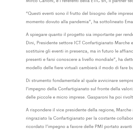
Mirco Carloni, e i referenti della ETIC srl, il partner
“Questi eventi sono il frutto del bisogno delle imprese
momento dovuto alla pandemia”, ha sottolineato Ema
A spiegare quanto il progetto sia importante per rend
Dini, Presidente settore ICT Confartigianato Marche e
sostituire gli eventi in presenza, ma in futuro le affi
presenti e farsi conoscere a livello mondiale”, ha det
modello delle fiere virtuali cambierà il modo di fare 
Di strumento fondamentale al quale avvicinare sempre
l’impegno della Confartigianato sul fronte della valor
delle piccole e micro imprese. Gasparoni ha poi rivolt
A rispondere il vice presidente della regione, Marche
ringraziato la Confartigianato per la costante collab
ricordato l’impegno a favore delle PMI portato avanti 